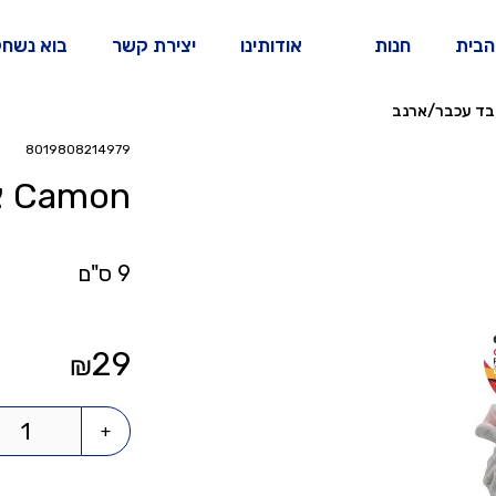
הבית
חנות
אודותינו
יצירת קשר
בוא נשחק
8019808214979
camon צעצוע בד עכבר/ארנב
חתולים
ציפורים
מבצע
9 ס"ם
29
₪
+