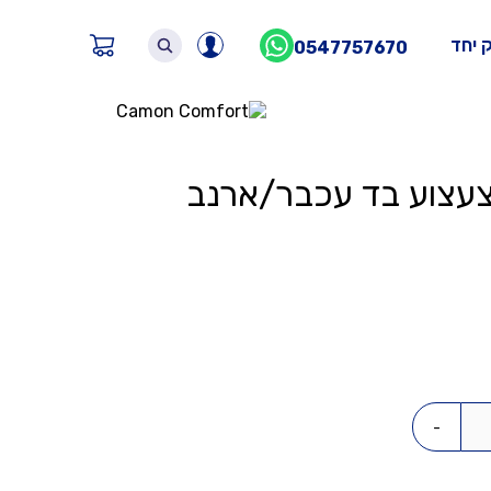
 יחד
0547757670
ים חמים
-