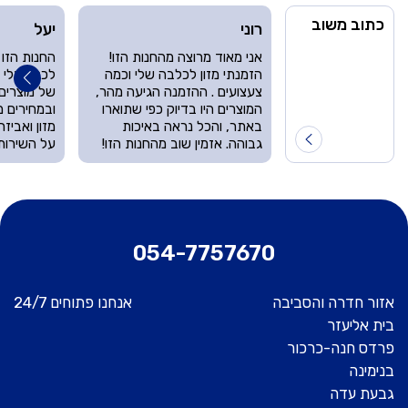
כתוב משוב
רוני
יעל
אני מאוד מרוצה מהחנות הזו!
החנות הזו
הזמנתי מזון לכלבה שלי וכמה
לכל בעלי ח
צעצועים . ההזמנה הגיעה מהר,
של מוצרים
המוצרים היו בדיוק כפי שתוארו
ובמחירים מ
באתר, והכל נראה באיכות
מזון ואביז
גבוהה. אזמין שוב מהחנות הזו!
על השירות
054-7757670
אזור חדרה והסביבה
אנחנו פתוחים 24/7
בית אליעזר
פרדס חנה-כרכור
בנימינה
גבעת עדה