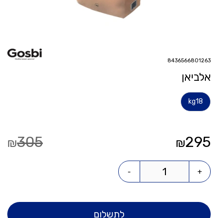
8436566801263
אלביאן
kg
18
305
295
₪
₪
-
+
לתשלום