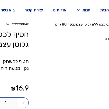
הבית
חנות
אודותינו
יצירת קשר
בוא נשחק
כבש ללא גלוטן עצם קטנה 80 גרם
6957919910842
חטיף לכלבים היפואלרגני כבש ללא
גלוטן עצם קט
חתולים
ציפורים
מבצע
חטיף למשחק ואי
נקי ומניעת ריח
16.9
₪
+