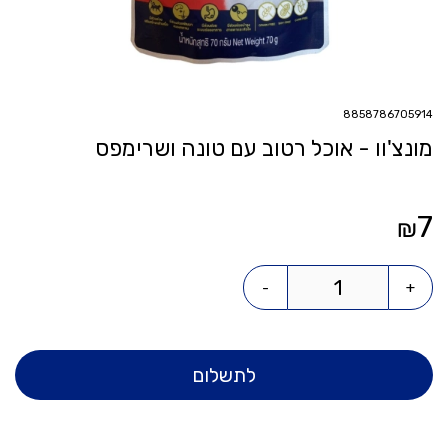
8858786705914
מונצ'וו - אוכל רטוב עם טונה ושרימפס
7
₪
-
+
לתשלום